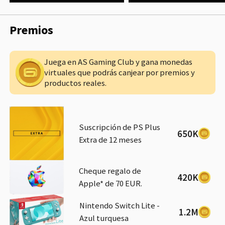
abre el camino hacia
la gloria… o hacia la
fatalidad.
Premios
Juega en AS Gaming Club y gana monedas
virtuales que podrás canjear por premios y
productos reales.
Suscripción de PS Plus
650K
Extra de 12 meses
Cheque regalo de
420K
Apple* de 70 EUR.
Nintendo Switch Lite -
1.2M
Azul turquesa