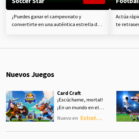
Soccer Star
Footbal
¿Puedes ganar el campeonato y
Actúa ráp
convertirte en una auténtica estrella del
te retrase
fútbol?
menor.
Nuevos Juegos
Card Craft
¡Escúchame, mortal!
¡En un mundo en el
que los dioses y los
Estrategia
Nuevo en
héroes luchan por el
dominio de los nueve
reinos, tu destino es